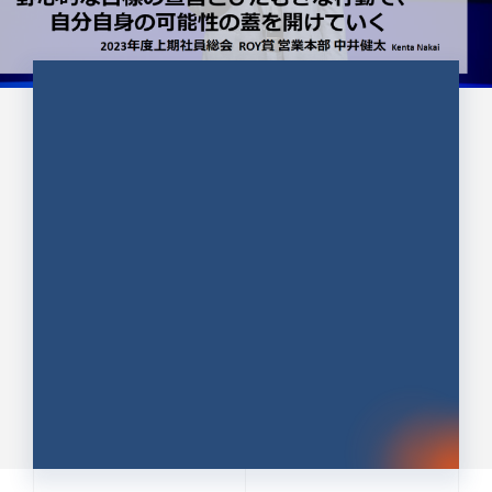
CULTURE 37
野心的な目標の宣言とひたむきな
行動で、自分自身の可能性の蓋を
開けていく ｜2023年度上期社...
中井 健太（なかい けんた）（PR TIMES 第二営業本
部副部長）
DATE:2024.01.17
セールス
新卒 総合職
社員インタビュー
PR TIMES