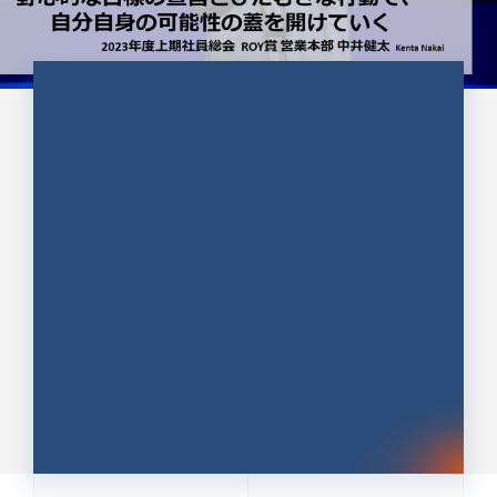
CULTURE 37
野心的な目標の宣言とひたむきな
行動で、自分自身の可能性の蓋を
開けていく ｜2023年度上期社...
中井 健太（なかい けんた）（PR TIMES 第二営業本
部副部長）
DATE:2024.01.17
セールス
新卒 総合職
社員インタビュー
PR TIMES