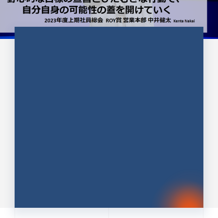
CULTURE 37
野心的な目標の宣言とひたむきな
行動で、自分自身の可能性の蓋を
開けていく ｜2023年度上期社...
中井 健太（なかい けんた）（PR TIMES 第二営業本
部副部長）
DATE:2024.01.17
セールス
新卒 総合職
社員インタビュー
PR TIMES