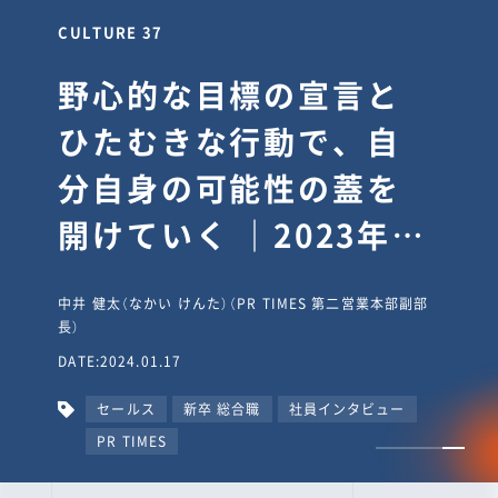
CULTURE 30
逆境では自分のスタン
スを変え“予想を裏切
り、期待を超える”【真
輔塾・前編】
山田真輔（やまだ しんすけ）（執行役員 兼 Jooto事業部
長）
DATE:2023.09.08
カルチャー
CxO
キャリア入社
Jooto