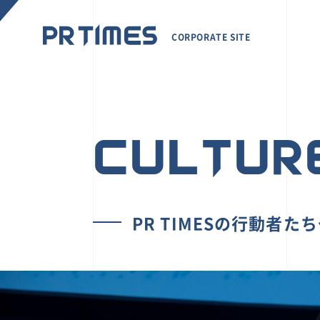
CORPORATE SITE
CULTUR
PR TIMESの行動者た