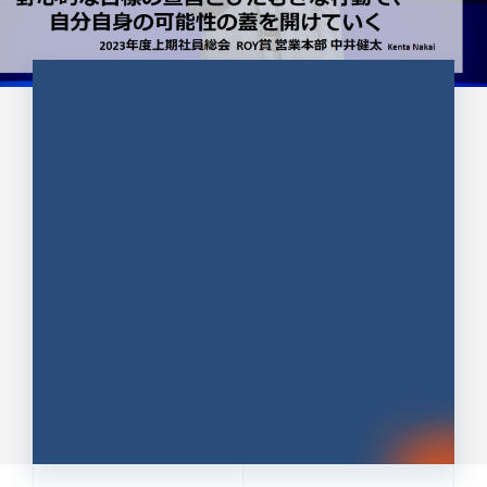
CULTURE 37
野心的な目標の宣言とひたむきな
行動で、自分自身の可能性の蓋を
開けていく ｜2023年度上期社...
中井 健太（なかい けんた）（PR TIMES 第二営業本
部副部長）
DATE:2024.01.17
セールス
新卒 総合職
社員インタビュー
PR TIMES