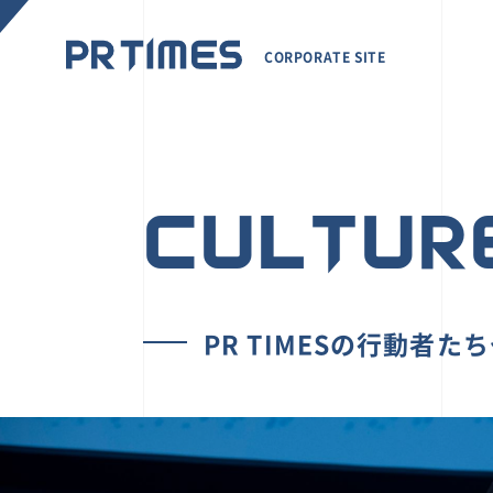
CORPORATE SITE
CULTUR
PR TIMESの行動者た