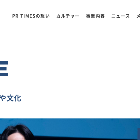
PR TIMESの想い
カルチャー
事業内容
ニュース
E
ちや文化