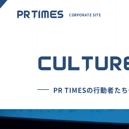
CORPORATE SITE
CULTUR
PR TIMESの行動者た