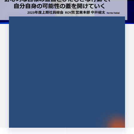
CULTURE 37
野心的な目標の宣言とひたむきな
行動で、自分自身の可能性の蓋を
開けていく ｜2023年度上期社...
中井 健太（なかい けんた）（PR TIMES 第二営業本
部副部長）
DATE:2024.01.17
セールス
新卒 総合職
社員インタビュー
PR TIMES