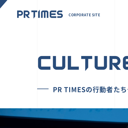
CORPORATE SITE
CULTUR
PR TIMESの行動者た