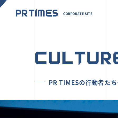
CORPORATE SITE
CULTUR
PR TIMESの行動者た