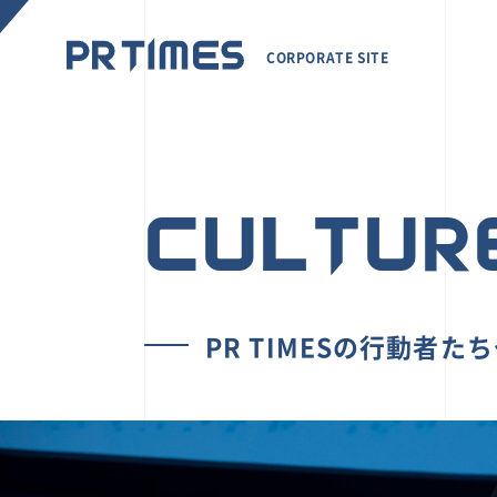
CORPORATE SITE
CULTUR
PR TIMESの行動者た