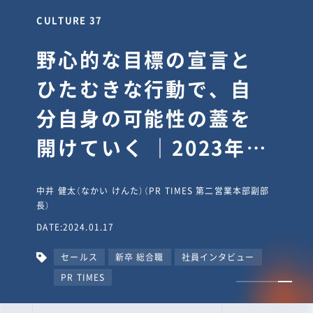
CULTURE 37
野心的な目標の宣言と
ひたむきな行動で、自
分自身の可能性の蓋を
開けていく ｜2023年度
上期社員総会受賞イン
中井 健太（なかい けんた）（PR TIMES 第二営業本部副部
タビュー #PR
長）
DATE:2024.01.17
TIMESな人たち
セールス
新卒 総合職
社員インタビュー
PR TIMES