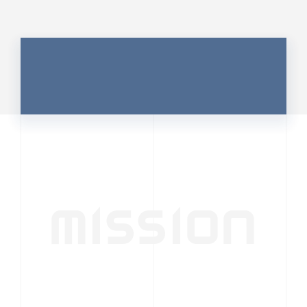
MISSION
行動者発の情報が、
人の心を揺さぶる
時代へ