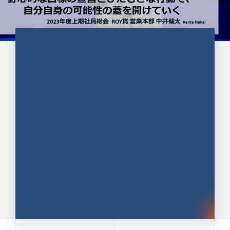
CULTURE 37
野心的な目標の宣言とひたむきな
行動で、自分自身の可能性の蓋を
開けていく ｜2023年度上期社...
中井 健太（なかい けんた）（PR TIMES 第二営業本
部副部長）
DATE:2024.01.17
セールス
新卒 総合職
社員インタビュー
PR TIMES