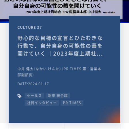
CULTURE 37
野心的な目標の宣言とひたむきな
行動で、自分自身の可能性の蓋を
開けていく ｜2023年度上期社...
中井 健太（なかい けんた）（PR TIMES 第二営業本
部副部長）
DATE:2024.01.17
セールス
新卒 総合職
社員インタビュー
PR TIMES