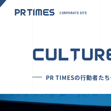
CORPORATE SITE
CULTUR
PR TIMESの行動者た