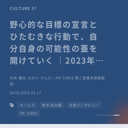
CULTURE 37
野心的な目標の宣言と
ひたむきな行動で、自
分自身の可能性の蓋を
開けていく ｜2023年度
上期社員総会受賞イン
中井 健太（なかい けんた）（PR TIMES 第二営業本部副部
タビュー #PR
長）
DATE:2024.01.17
TIMESな人たち
セールス
新卒 総合職
社員インタビュー
PR TIMES