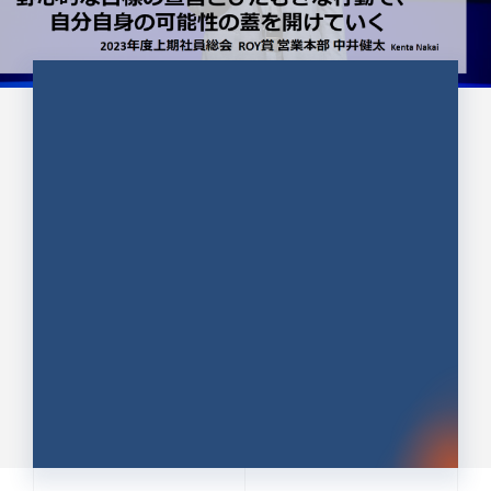
CULTURE 37
野心的な目標の宣言とひたむきな
行動で、自分自身の可能性の蓋を
開けていく ｜2023年度上期社...
中井 健太（なかい けんた）（PR TIMES 第二営業本
部副部長）
DATE:2024.01.17
セールス
新卒 総合職
社員インタビュー
PR TIMES