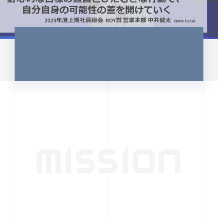
MISSION
行動者発の情報が、
人の心を揺さぶる
時代へ