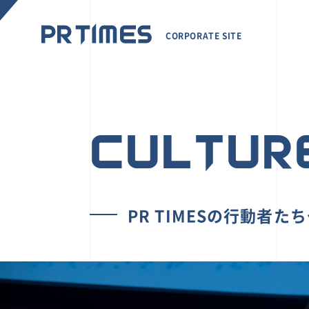
CORPORATE SITE
CULTUR
PR TIMESの行動者た