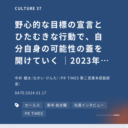
CULTURE 30
逆境では自分のスタン
スを変え“予想を裏切
り、期待を超える”【真
輔塾・前編】
山田真輔（やまだ しんすけ）（執行役員 兼 Jooto事業部
長）
DATE:2023.09.08
カルチャー
CxO
キャリア入社
Jooto