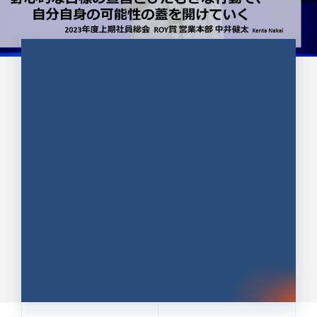
CULTURE 37
野心的な目標の宣言とひたむきな
行動で、自分自身の可能性の蓋を
開けていく ｜2023年度上期社...
中井 健太（なかい けんた）（PR TIMES 第二営業本
部副部長）
DATE:2024.01.17
セールス
新卒 総合職
社員インタビュー
PR TIMES