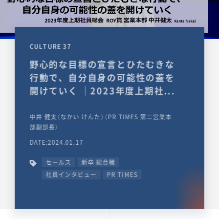
CULTURE 37
野心的な目標の宣言とひたむきな
行動で、自分自身の可能性の蓋を
開けていく ｜2023年度上期社...
中井 健太（なかい けんた）（PR TIMES 第二営業本
部副部長）
DATE:2024.01.17
セールス
新卒 総合職
社員インタビュー
PR TIMES