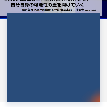
CULTURE 37
野心的な目標の宣言とひたむきな
行動で、自分自身の可能性の蓋を
開けていく ｜2023年度上期社...
中井 健太（なかい けんた）（PR TIMES 第二営業本
部副部長）
DATE:2024.01.17
セールス
新卒 総合職
社員インタビュー
PR TIMES