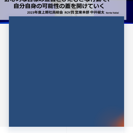
CULTURE 37
野心的な目標の宣言とひたむきな
行動で、自分自身の可能性の蓋を
開けていく ｜2023年度上期社...
中井 健太（なかい けんた）（PR TIMES 第二営業本
部副部長）
DATE:2024.01.17
セールス
新卒 総合職
社員インタビュー
PR TIMES