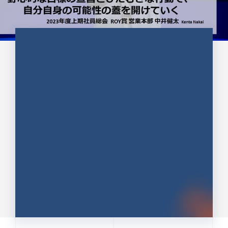
CULTURE 37
野心的な目標の宣言とひたむきな
行動で、自分自身の可能性の蓋を
開けていく ｜2023年度上期社...
中井 健太（なかい けんた）（PR TIMES 第二営業本
部副部長）
DATE:2024.01.17
セールス
新卒 総合職
社員インタビュー
PR TIMES