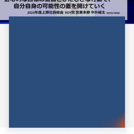
CULTURE 37
野心的な目標の宣言とひたむきな
行動で、自分自身の可能性の蓋を
開けていく ｜2023年度上期社...
中井 健太（なかい けんた）（PR TIMES 第二営業本
部副部長）
DATE:2024.01.17
セールス
新卒 総合職
社員インタビュー
PR TIMES