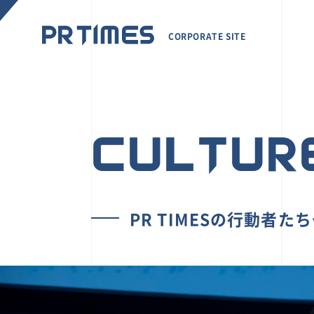
CORPORATE SITE
CULTUR
PR TIMESの行動者た