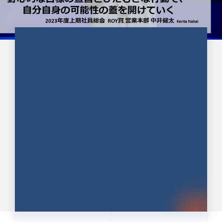
CULTURE 37
野心的な目標の宣言とひたむきな
行動で、自分自身の可能性の蓋を
開けていく ｜2023年度上期社...
中井 健太（なかい けんた）（PR TIMES 第二営業本
部副部長）
DATE:2024.01.17
セールス
新卒 総合職
社員インタビュー
PR TIMES