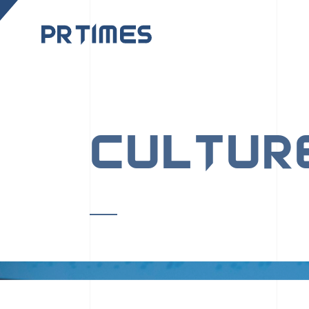
CORPORATE SITE
CULTUR
PR TIMESの行動者た