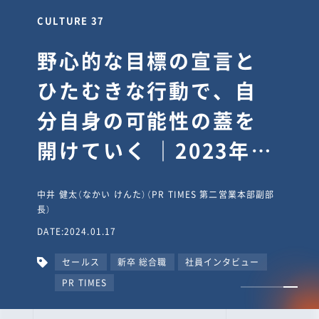
CULTURE 30
逆境では自分のスタン
スを変え“予想を裏切
り、期待を超える”【真
輔塾・前編】
山田真輔（やまだ しんすけ）（執行役員 兼 Jooto事業部
長）
DATE:2023.09.08
カルチャー
CxO
キャリア入社
Jooto