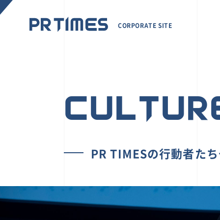
CORPORATE SITE
CULTUR
PR TIMESの行動者た