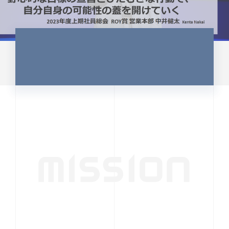
MISSION
行動者発の情報が、
人の心を揺さぶる
時代へ