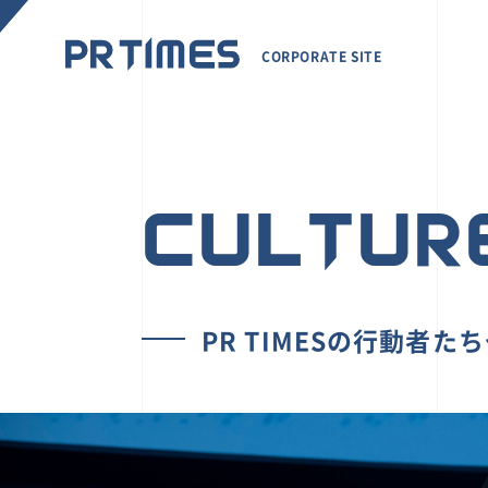
CORPORATE SITE
CULTUR
PR TIMESの行動者た