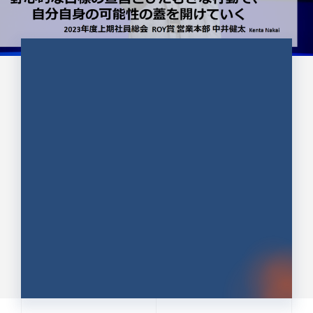
CULTURE 37
野心的な目標の宣言とひたむきな
行動で、自分自身の可能性の蓋を
開けていく ｜2023年度上期社...
中井 健太（なかい けんた）（PR TIMES 第二営業本
部副部長）
DATE:2024.01.17
セールス
新卒 総合職
社員インタビュー
PR TIMES