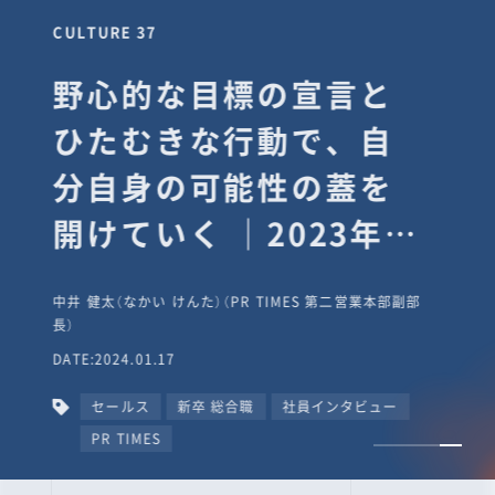
CULTURE 37
野心的な目標の宣言と
ひたむきな行動で、自
分自身の可能性の蓋を
開けていく ｜2023年度
上期社員総会受賞イン
中井 健太（なかい けんた）（PR TIMES 第二営業本部副部
タビュー #PR
長）
DATE:2024.01.17
TIMESな人たち
セールス
新卒 総合職
社員インタビュー
PR TIMES