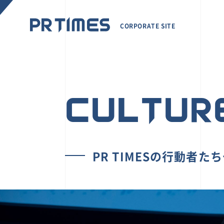
CORPORATE SITE
CULTUR
PR TIMESの行動者た