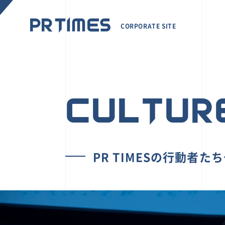
CORPORATE SITE
CULTUR
PR TIMESの行動者た