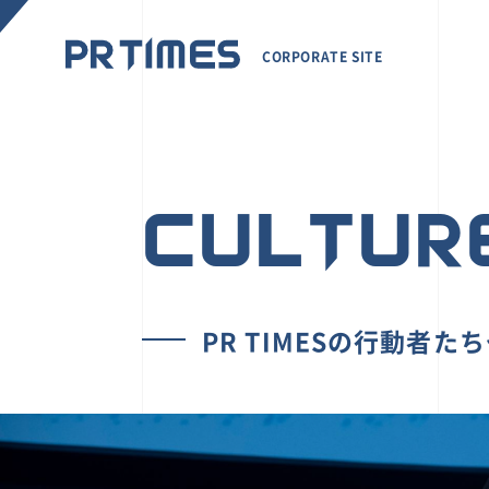
CORPORATE SITE
CULTUR
PR TIMESの行動者た