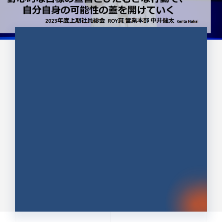
CULTURE 37
野心的な目標の宣言とひたむきな
行動で、自分自身の可能性の蓋を
開けていく ｜2023年度上期社...
中井 健太（なかい けんた）（PR TIMES 第二営業本
部副部長）
DATE:2024.01.17
セールス
新卒 総合職
社員インタビュー
PR TIMES