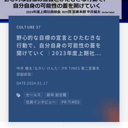
CULTURE 37
野心的な目標の宣言とひたむきな
行動で、自分自身の可能性の蓋を
開けていく ｜2023年度上期社...
中井 健太（なかい けんた）（PR TIMES 第二営業本
部副部長）
DATE:2024.01.17
セールス
新卒 総合職
社員インタビュー
PR TIMES