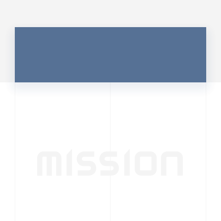
MISSION
行動者発の情報が、
人の心を揺さぶる
時代へ