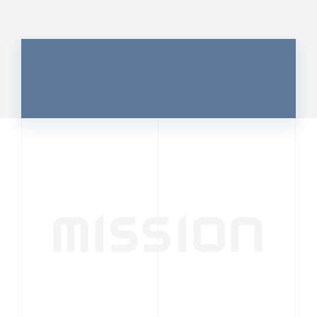
MISSION
行動者発の情報が、
人の心を揺さぶる
時代へ