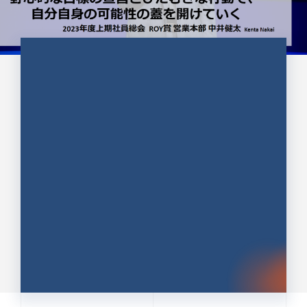
CULTURE 37
野心的な目標の宣言とひたむきな
行動で、自分自身の可能性の蓋を
開けていく ｜2023年度上期社...
中井 健太（なかい けんた）（PR TIMES 第二営業本
部副部長）
DATE:2024.01.17
セールス
新卒 総合職
社員インタビュー
PR TIMES