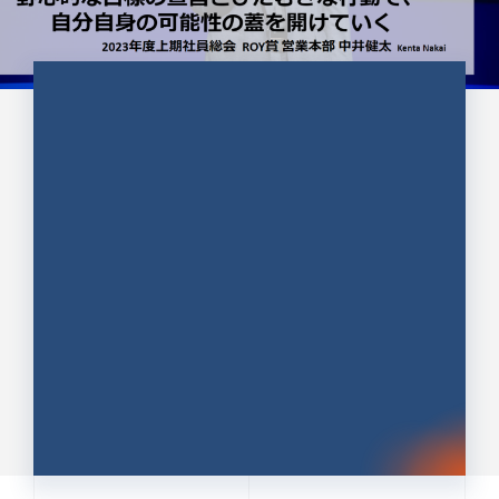
CULTURE 37
野心的な目標の宣言とひたむきな
行動で、自分自身の可能性の蓋を
開けていく ｜2023年度上期社...
中井 健太（なかい けんた）（PR TIMES 第二営業本
部副部長）
DATE:2024.01.17
セールス
新卒 総合職
社員インタビュー
PR TIMES