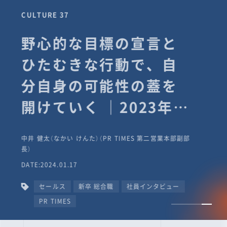
CULTURE 37
野心的な目標の宣言と
ひたむきな行動で、自
分自身の可能性の蓋を
開けていく ｜2023年度
上期社員総会受賞イン
中井 健太（なかい けんた）（PR TIMES 第二営業本部副部
タビュー #PR
長）
DATE:2024.01.17
TIMESな人たち
セールス
新卒 総合職
社員インタビュー
PR TIMES