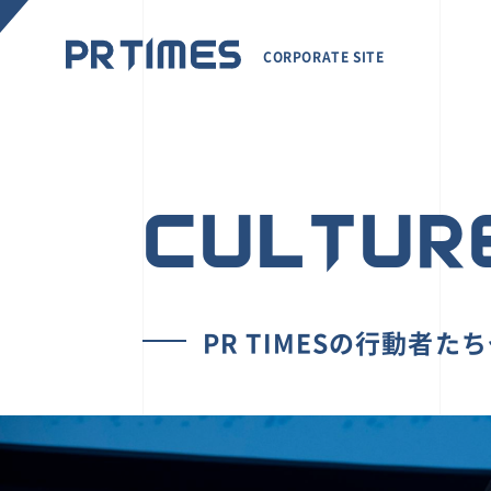
CORPORATE SITE
CULTUR
PR TIMESの行動者た