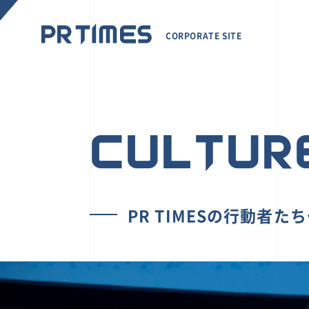
CORPORATE SITE
CULTUR
PR TIMESの行動者た