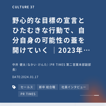
CULTURE 37
野心的な目標の宣言と
ひたむきな行動で、自
分自身の可能性の蓋を
開けていく ｜2023年度
上期社員総会受賞イン
中井 健太（なかい けんた）（PR TIMES 第二営業本部副部
タビュー #PR
長）
DATE:2024.01.17
TIMESな人たち
セールス
新卒 総合職
社員インタビュー
PR TIMES