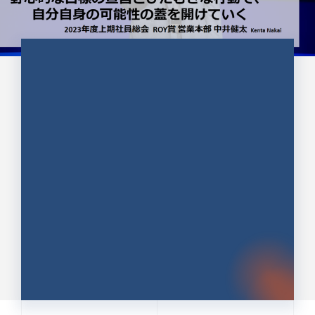
CULTURE 37
野心的な目標の宣言とひたむきな
行動で、自分自身の可能性の蓋を
開けていく ｜2023年度上期社...
中井 健太（なかい けんた）（PR TIMES 第二営業本
部副部長）
DATE:2024.01.17
セールス
新卒 総合職
社員インタビュー
PR TIMES