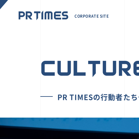
CORPORATE SITE
CULTUR
PR TIMESの行動者た