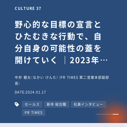
CULTURE 30
逆境では自分のスタン
スを変え“予想を裏切
り、期待を超える”【真
輔塾・前編】
山田真輔（やまだ しんすけ）（執行役員 兼 Jooto事業部
長）
DATE:2023.09.08
カルチャー
CxO
キャリア入社
Jooto