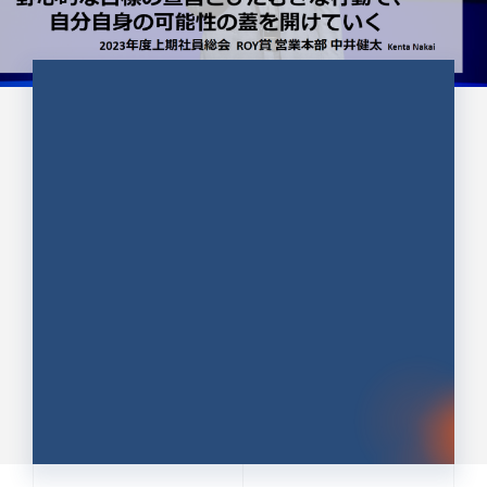
CULTURE 37
野心的な目標の宣言とひたむきな
行動で、自分自身の可能性の蓋を
開けていく ｜2023年度上期社...
中井 健太（なかい けんた）（PR TIMES 第二営業本
部副部長）
DATE:2024.01.17
セールス
新卒 総合職
社員インタビュー
PR TIMES