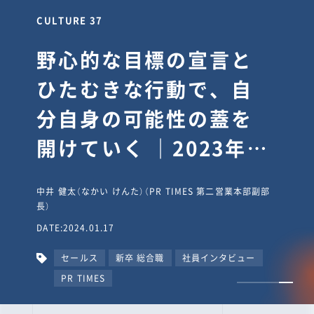
CULTURE 37
野心的な目標の宣言と
ひたむきな行動で、自
分自身の可能性の蓋を
開けていく ｜2023年度
上期社員総会受賞イン
中井 健太（なかい けんた）（PR TIMES 第二営業本部副部
タビュー #PR
長）
DATE:2024.01.17
TIMESな人たち
セールス
新卒 総合職
社員インタビュー
PR TIMES