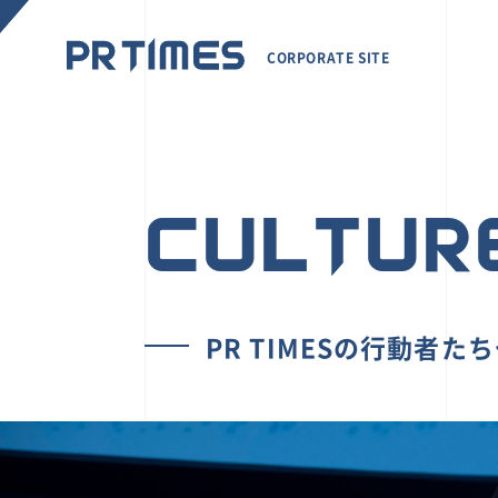
CORPORATE SITE
CULTUR
PR TIMESの行動者た