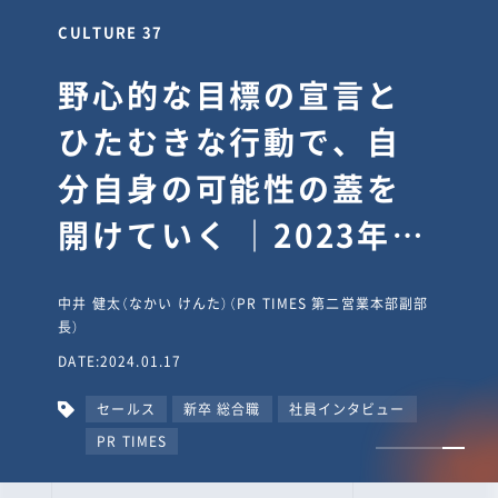
CULTURE 37
野心的な目標の宣言と
ひたむきな行動で、自
分自身の可能性の蓋を
開けていく ｜2023年度
上期社員総会受賞イン
中井 健太（なかい けんた）（PR TIMES 第二営業本部副部
タビュー #PR
長）
DATE:2024.01.17
TIMESな人たち
セールス
新卒 総合職
社員インタビュー
PR TIMES