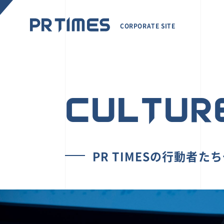
CORPORATE SITE
CULTUR
PR TIMESの行動者た