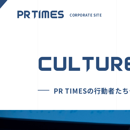
CORPORATE SITE
CULTUR
PR TIMESの行動者た