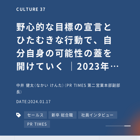
CULTURE 30
逆境では自分のスタン
スを変え“予想を裏切
り、期待を超える”【真
輔塾・前編】
山田真輔（やまだ しんすけ）（執行役員 兼 Jooto事業部
長）
DATE:2023.09.08
カルチャー
CxO
キャリア入社
Jooto