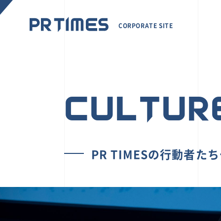
CORPORATE SITE
CULTUR
PR TIMESの行動者た