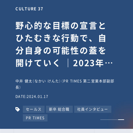
CULTURE 30
逆境では自分のスタン
スを変え“予想を裏切
り、期待を超える”【真
輔塾・前編】
山田真輔（やまだ しんすけ）（執行役員 兼 Jooto事業部
長）
DATE:2023.09.08
カルチャー
CxO
キャリア入社
Jooto